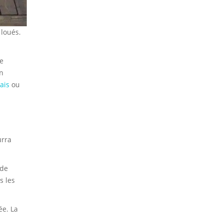
 loués.
de
un
ais
ou
urra
 de
s les
ée. La